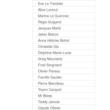
Eve Le Trévédic
Alice Lorenzi
Marina Le Guennec
Régis Guigand
Jacques Mahé
Jakez Balcon
Anne-Héloïse Botrel
Christelle Glo
Delphine Marie-Louis
Greg Nieuviarts
Fred Sorgniard
Olivier Pareau
Famille Gautier
Pierre Marolleau
Yoann Carquet
Mr Bleep
Teddy Jamois
Claude Ollivier