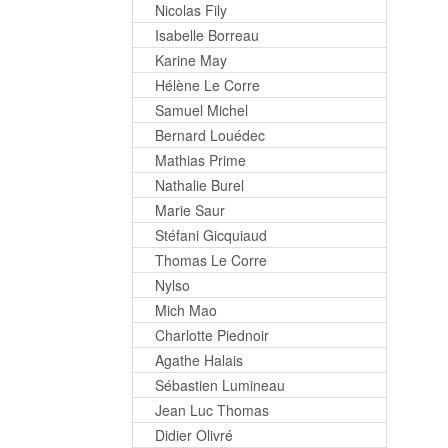
Nicolas Fily
Isabelle Borreau
Karine May
Hélène Le Corre
Samuel Michel
Bernard Louédec
Mathias Prime
Nathalie Burel
Marie Saur
Stéfani Gicquiaud
Thomas Le Corre
Nylso
Mich Mao
Charlotte Piednoir
Agathe Halais
Sébastien Lumineau
Jean Luc Thomas
Didier Olivré