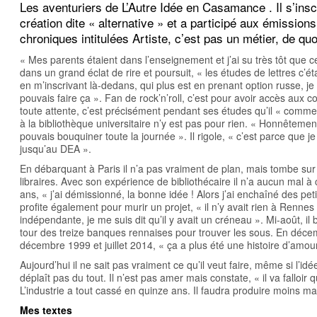
Les aventuriers de L’Autre Idée en Casamance
. Il s’in
création dite « alternative » et a participé aux émission
chroniques intitulées
Artiste, c’est pas un métier, de quo
« Mes parents étaient dans l’enseignement et j’ai su très tôt que ce 
dans un grand éclat de rire et poursuit, « les études de lettres c’é
en m’inscrivant là-dedans, qui plus est en prenant option russe, je ba
pouvais faire ça ». Fan de rock’n’roll, c’est pour avoir accès aux conc
toute attente, c’est précisément pendant ses études qu’il « comme
à la bibliothèque universitaire n’y est pas pour rien. « Honnêtemen
pouvais bouquiner toute la journée ». Il rigole, « c’est parce que je
jusqu’au DEA ».
En débarquant à Paris il n’a pas vraiment de plan, mais tombe su
libraires. Avec son expérience de bibliothécaire il n’a aucun mal à co
ans, « j’ai démissionné, la bonne idée ! Alors j’ai enchaîné des peti
profite également pour murir un projet, « il n’y avait rien à Renn
indépendante, je me suis dit qu’il y avait un créneau ». Mi-août, il bo
tour des treize banques rennaises pour trouver les sous. En décem
décembre 1999 et juillet 2014, « ça a plus été une histoire d’amour 
Aujourd’hui il ne sait pas vraiment ce qu’il veut faire, même si l’id
déplaît pas du tout. Il n’est pas amer mais constate, « il va falloir
L’industrie a tout cassé en quinze ans. Il faudra produire moins ma
Mes textes