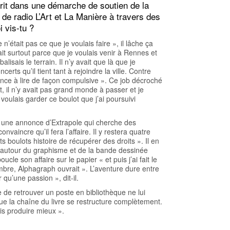
scrit dans une démarche de soutien de la
s de radio L’Art et La Manière à travers des
i vis-tu ?
n’était pas ce que je voulais faire », il lâche ça
tait surtout parce que je voulais venir à Rennes et
lisais le terrain. Il n’y avait que là que je
erts qu’il tient tant à rejoindre la ville. Contre
nce à lire de façon compulsive ». Ce job décroché
t, il n’y avait pas grand monde à passer et je
 voulais garder ce boulot que j’ai poursuivi
r une annonce d’Extrapole qui cherche des
nvaincre qu’il fera l’affaire. Il y restera quatre
ts boulots histoire de récupérer des droits ». Il en
es autour du graphisme et de la bande dessinée
ucle son affaire sur le papier « et puis j’ai fait le
bre, Alphagraph ouvrait ». L’aventure dure entre
qu’une passion », dit-il.
ée de retrouver un poste en bibliothèque ne lui
 que la chaîne du livre se restructure complètement.
is produire mieux ».