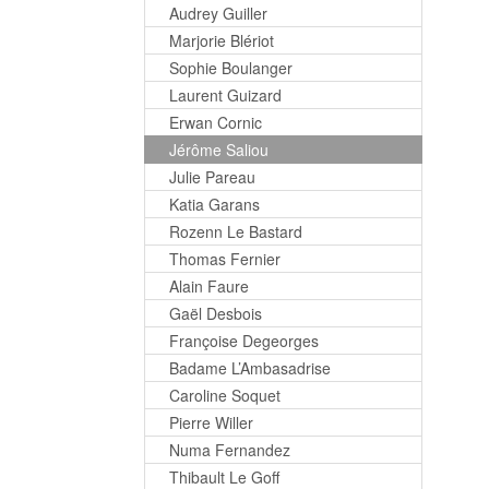
Audrey Guiller
Marjorie Blériot
Sophie Boulanger
Laurent Guizard
Erwan Cornic
Jérôme Saliou
Julie Pareau
Katia Garans
Rozenn Le Bastard
Thomas Fernier
Alain Faure
Gaël Desbois
Françoise Degeorges
Badame L’Ambasadrise
Caroline Soquet
Pierre Willer
Numa Fernandez
Thibault Le Goff