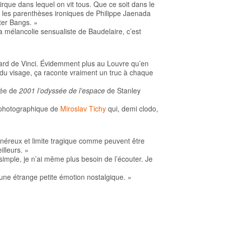
cirque dans lequel on vit tous. Que ce soit dans le
 les parenthèses ironiques de Philippe Jaenada
ter Bangs. »
a mélancolie sensualiste de Baudelaire, c’est
rd de Vinci. Évidemment plus au Louvre qu’en
n du visage, ça raconte vraiment un truc à chaque
rée de
2001 l’odyssée de l’espace
de Stanley
l photographique de
Miroslav Tichy
qui, demi clodo,
énéreux et limite tragique comme peuvent être
lleurs. »
simple, je n’ai même plus besoin de l’écouter. Je
 une étrange petite émotion nostalgique. »