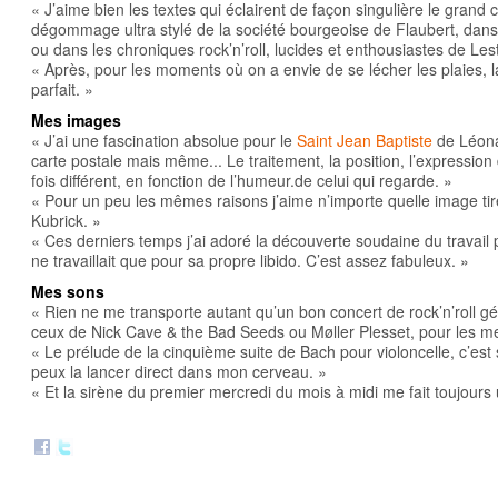
« J’aime bien les textes qui éclairent de façon singulière le grand 
dégommage ultra stylé de la société bourgeoise de Flaubert, dans
ou dans les chroniques rock’n’roll, lucides et enthousiastes de Les
« Après, pour les moments où on a envie de se lécher les plaies, l
parfait. »
Mes images
« J’ai une fascination absolue pour le
Saint Jean Baptiste
de Léona
carte postale mais même... Le traitement, la position, l’expressio
fois différent, en fonction de l’humeur.de celui qui regarde. »
« Pour un peu les mêmes raisons j’aime n’importe quelle image ti
Kubrick. »
« Ces derniers temps j’ai adoré la découverte soudaine du travai
ne travaillait que pour sa propre libido. C’est assez fabuleux. »
Mes sons
« Rien ne me transporte autant qu’un bon concert de rock’n’roll g
ceux de Nick Cave & the Bad Seeds ou Møller Plesset, pour les mei
« Le prélude de la cinquième suite de Bach pour violoncelle, c’est 
peux la lancer direct dans mon cerveau. »
« Et la sirène du premier mercredi du mois à midi me fait toujours