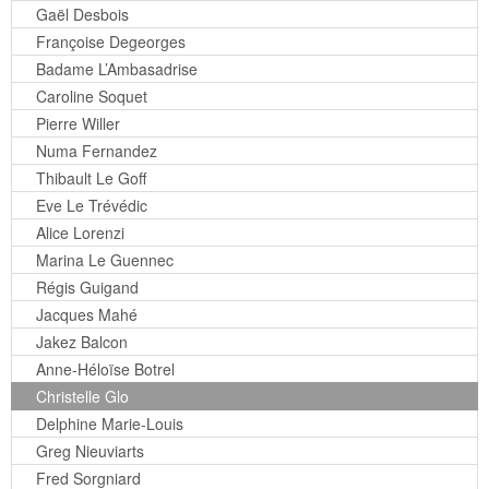
Gaël Desbois
Françoise Degeorges
Badame L’Ambasadrise
Caroline Soquet
Pierre Willer
Numa Fernandez
Thibault Le Goff
Eve Le Trévédic
Alice Lorenzi
Marina Le Guennec
Régis Guigand
Jacques Mahé
Jakez Balcon
Anne-Héloïse Botrel
Christelle Glo
Delphine Marie-Louis
Greg Nieuviarts
Fred Sorgniard