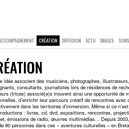
ACCOMPAGNEMENT
CRÉATION
DIFFUSION
ACTU
IMAGES
SON
RÉATION
re Idée associent des musiciens, photographes, illustrateurs,
gnants, consultants, journalistes lors de résidences de reche
eurs (trices) associé(e)s trouvent ainsi une opportunité de 
nnelles, d’enrichir leur parcours créatif de rencontres avec 
ctivement dans les territoires d’immersion. Même si ce n’est 
roductions : livres, cd, dvd, expositions, rencontres, projec
net, émissions de radio, œuvres multimédias… Depuis 2003, 
de 80 personnes dans ces « aventures culturelles » en Bret