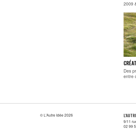
2009 &
CRÉAT
Des pr
entre 
L'AUTR
© L'Autre Idée 2026
9/11 r
02 99 5