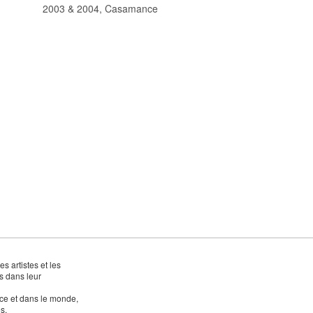
2003 & 2004, Casamance
 artistes et les
es dans leur
e et dans le monde,
s.