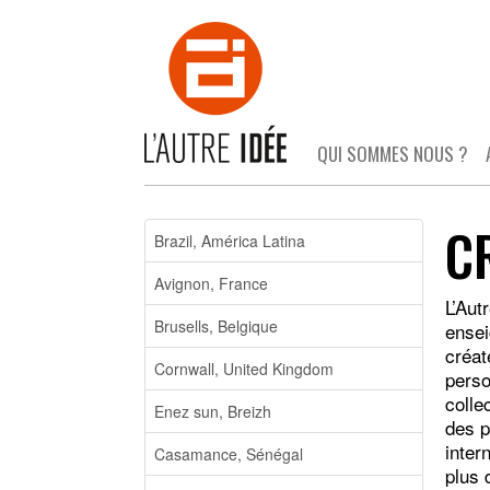
QUI SOMMES NOUS ?
C
Brazil, América Latina
Avignon, France
L’Aut
Brusells, Belgique
ensei
créat
Cornwall, United Kingdom
perso
colle
Enez sun, Breizh
des p
inter
Casamance, Sénégal
plus 