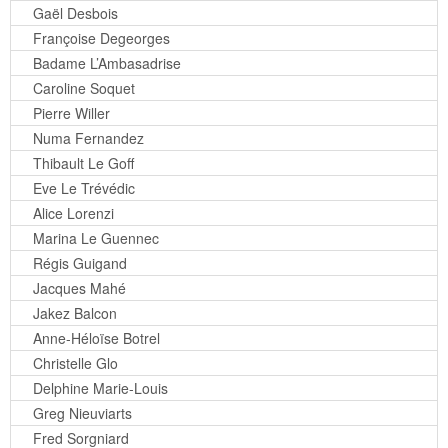
Gaël Desbois
Françoise Degeorges
Badame L’Ambasadrise
Caroline Soquet
Pierre Willer
Numa Fernandez
Thibault Le Goff
Eve Le Trévédic
Alice Lorenzi
Marina Le Guennec
Régis Guigand
Jacques Mahé
Jakez Balcon
Anne-Héloïse Botrel
Christelle Glo
Delphine Marie-Louis
Greg Nieuviarts
Fred Sorgniard