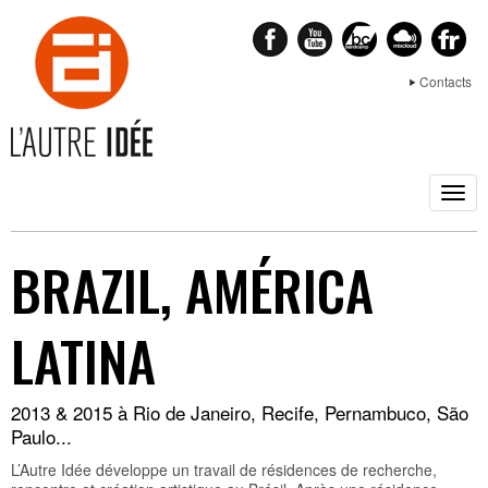
Contacts
Togg
navig
BRAZIL, AMÉRICA
LATINA
2013 & 2015 à Rio de Janeiro, Recife, Pernambuco, São
Paulo...
L’Autre Idée développe un travail de résidences de recherche,