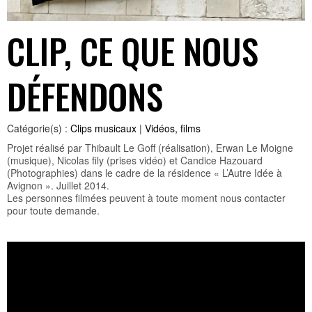
CLIP, CE QUE NOUS
DÉFENDONS
Catégorie(s) :
Clips musicaux
|
Vidéos, films
Projet réalisé par Thibault Le Goff (réalisation), Erwan Le Moigne
(musique), Nicolas fily (prises vidéo) et Candice Hazouard
(Photographies) dans le cadre de la résidence « L’Autre Idée à
Avignon ». Juillet 2014.
Les personnes filmées peuvent à toute moment nous contacter
pour toute demande.